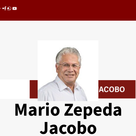
Saltar
Facebook
whatsapp
youtube
al
contenido
Mario Zepeda
Jacobo