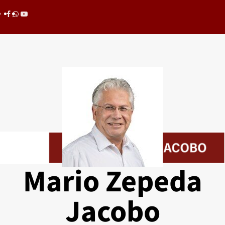
Saltar
Facebook
whatsapp
youtube
al
contenido
Mario Zepeda
Jacobo