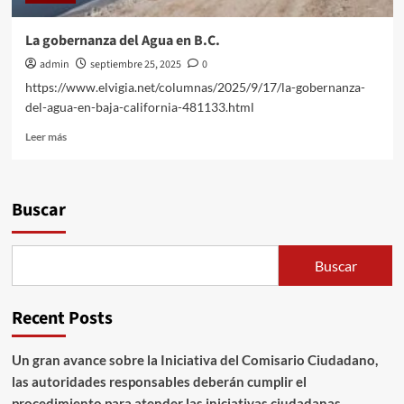
La gobernanza del Agua en B.C.
admin
septiembre 25, 2025
0
https://www.elvigia.net/columnas/2025/9/17/la-gobernanza-
del-agua-en-baja-california-481133.html
Leer
Leer más
más
sobre
La
gobernanza
Buscar
del
Agua
en
Buscar
B.C.
Recent Posts
Un gran avance sobre la Iniciativa del Comisario Ciudadano,
las autoridades responsables deberán cumplir el
procedimiento para atender las iniciativas ciudadanas.