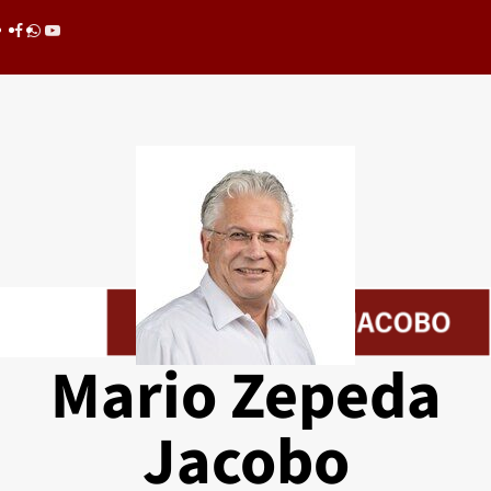
Saltar
Facebook
whatsapp
youtube
al
contenido
Mario Zepeda
Jacobo