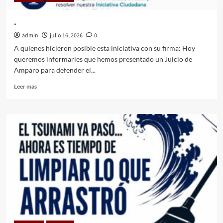
.
admin
julio 16, 2026
0
A quienes hicieron posible esta iniciativa con su firma: Hoy
queremos informarles que hemos presentado un Juicio de
Amparo para defender el...
Leer
Leer más
más
sobre
.