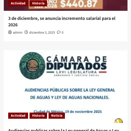
Actividad
Historia
y
San
Quintin
3 de diciembre, se anuncia incremento salarial para el
2026
admin
diciembre 3, 2025
0
Actividad
Historia
Noticia
Audiencias publicas sobre la Ley general de Aguas y Ley