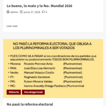
Lo bueno, lo malo y lo feo. Mundial 2026
admin
junio 27, 2026
0
Leer
Leer más
más
sobre
Lo
bueno,
lo
malo
y
lo
feo.
Mundial
2026
Historia
Uncategorized
No pasó la reforma electoral