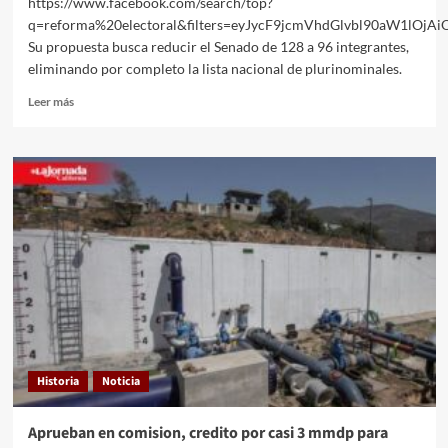
https://www.facebook.com/search/top?
q=reforma%20electoral&filters=eyJycF9jcmVhdGlvbl90aW1l
Su propuesta busca reducir el Senado de 128 a 96 integrantes,
eliminando por completo la lista nacional de plurinominales.
Leer
Leer más
más
sobre
La
presidenta
Claudia
Sheinbaum
presentó
una
reforma
electoral
que
transformaría
la
estructura
Historia
Noticia
del
Congreso
de
Aprueban en comision, credito por casi 3 mmdp para
la