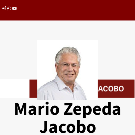
Saltar
Facebook
whatsapp
youtube
al
contenido
Mario Zepeda
Jacobo