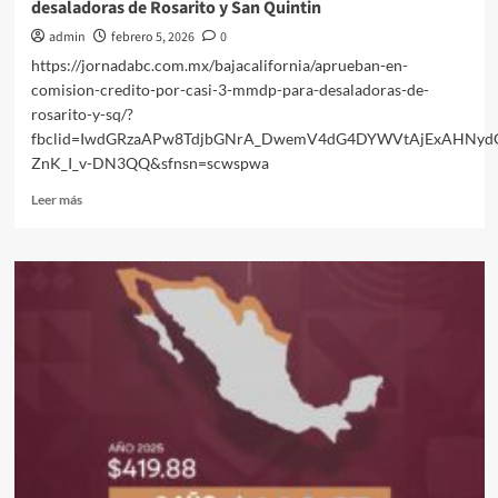
desaladoras de Rosarito y San Quintin
Unión.
admin
febrero 5, 2026
0
https://jornadabc.com.mx/bajacalifornia/aprueban-en-
comision-credito-por-casi-3-mmdp-para-desaladoras-de-
rosarito-y-sq/?
fbclid=IwdGRzaAPw8TdjbGNrA_DwemV4dG4DYWVtAjExAHNyd
ZnK_I_v-DN3QQ&sfnsn=scwspwa
Leer
Leer más
más
sobre
Aprueban
en
comision,
credito
por
casi
3
mmdp
para
desaladoras
de
Rosarito