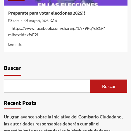
Preparate para votar elecciones 2025!!
admin
mayo 9, 2025
0
https://www.facebook.com/share/p/1A79RqYeBG/?
mibextid=xfxF2i
Leer
Leer más
más
sobre
Preparate
para
Buscar
votar
elecciones
2025!!
Buscar
Recent Posts
Un gran avance sobre la Iniciativa del Comisario Ciudadano,
las autoridades responsables deberán cumplir el
procedimiento para atender las iniciativas ciudadanas.