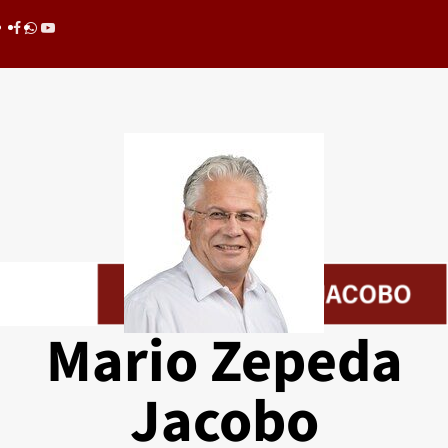
Saltar
Facebook
whatsapp
youtube
al
contenido
Mario Zepeda
Jacobo