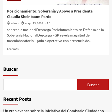
Posicionamiento: Soberanía y Apoyo a Presidenta
Claudia Sheinbaum Pardo
admin
mayo 13, 2026
0
soberania nacionalDescarga Posicionamiento en Defensa de la
Soberanía NacionalDescarga FGR revela magnitud de
narcolaboratorio ligado a operativo con presencia de...
Leer
Leer más
más
sobre
Posicionamiento:
Soberanía
Buscar
y
Apoyo
a
Buscar
Presidenta
Claudia
Sheinbaum
Recent Posts
Pardo
Un gran avance sobre la Iniciativa del Comisario Ciudadano,