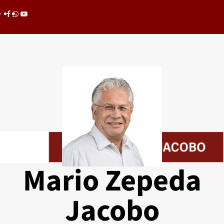
Saltar
Facebook
whatsapp
youtube
al
contenido
Mario Zepeda
Jacobo