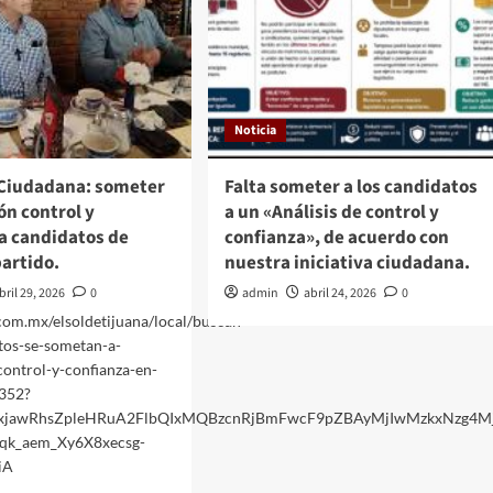
Sheinbaum
Pardo
Noticia
a Ciudadana: someter
Falta someter a los candidatos
ón control y
a un «Análisis de control y
a candidatos de
confianza», de acuerdo con
partido.
nuestra iniciativa ciudadana.
bril 29, 2026
0
admin
abril 24, 2026
0
com.mx/elsoldetijuana/local/buscan-
tos-se-sometan-a-
ontrol-y-confianza-en-
352?
Y2xjawRhsZpleHRuA2FlbQIxMQBzcnRjBmFwcF9pZBAyMjIwMzkxNzg4
qk_aem_Xy6X8xecsg-
iA