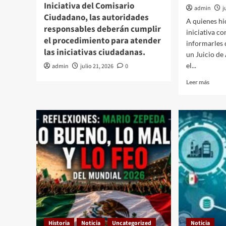
Iniciativa del Comisario
admin
j
Ciudadano, las autoridades
A quienes hi
responsables deberán cumplir
iniciativa c
el procedimiento para atender
informarles
las iniciativas ciudadanas.
un Juicio d
el...
admin
julio 21, 2026
0
Leer
Leer más
más
sobre
.
Historia
Noticia
Uncategorized
Noticia