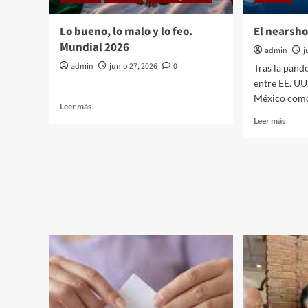
Lo bueno, lo malo y lo feo.
El nearsh
Mundial 2026
admin
j
admin
junio 27, 2026
0
Tras la pand
entre EE. UU
México como e
Leer
Leer más
más
Leer
Leer más
sobre
más
Lo
sobre
bueno,
El
lo
nears
malo
tan
y
esper
lo
feo.
Mundial
2026