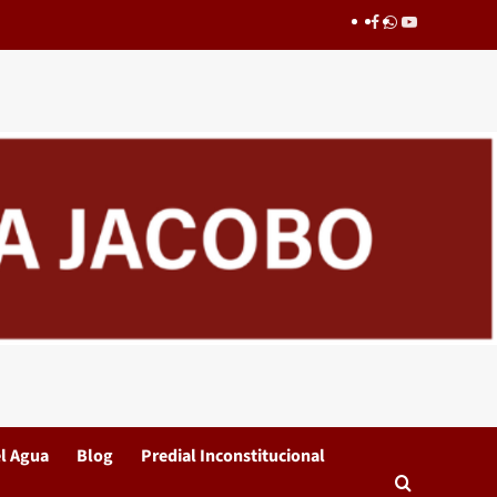
Facebook
whatsapp
youtube
l Agua
Blog
Predial Inconstitucional