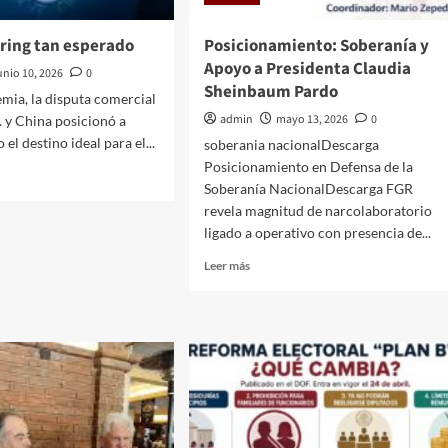
oring tan esperado
Posicionamiento: Soberanía y
Apoyo a Presidenta Claudia
unio 10, 2026
0
Sheinbaum Pardo
emia, la disputa comercial
admin
mayo 13, 2026
0
. y China posicionó a
l destino ideal para el...
soberania nacionalDescarga
Posicionamiento en Defensa de la
Soberanía NacionalDescarga FGR
revela magnitud de narcolaboratorio
ligado a operativo con presencia de...
horing
Leer
Leer más
más
ado
sobre
Posicionamiento:
Soberanía
y
Apoyo
a
Presidenta
Claudia