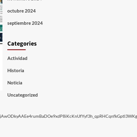
octubre 2024
septiembre 2024
Categories
Actividad
Historia
Noticia
Uncategorized
MjAwODkyAAEe4rumBaDOe9xdP8iKcKnUfYyf3h_qpRHCqnfkGptl3WKg