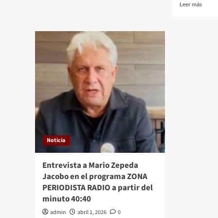
Leer
de
Leer más
más
control
sobre
y
Inicia
confianza
Ciuda
a
somet
los
a
candidatos.
evalu
contr
y
confi
a
candi
de
todos
Noticia
los
partid
Entrevista a Mario Zepeda
Jacobo en el programa ZONA
PERIODISTA RADIO a partir del
minuto 40:40
admin
abril 1, 2026
0