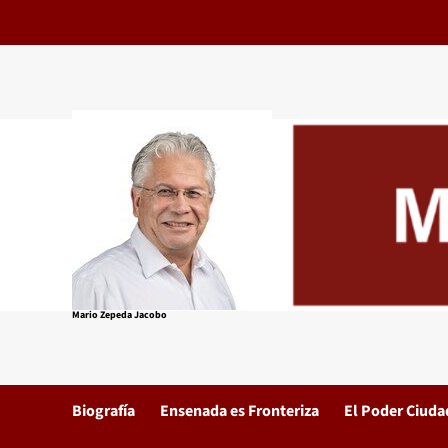
Saltar
al
contenido
Mario Zepeda Jacobo
Biografía
Ensenada es Fronteriza
El Poder Ciud