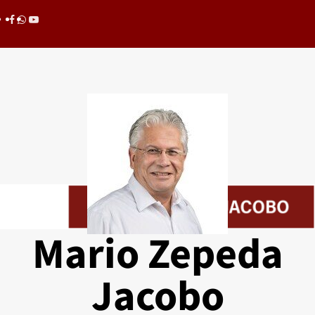
Saltar
Facebook
whatsapp
youtube
al
contenido
Mario Zepeda
Jacobo