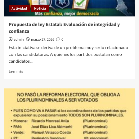
Actividad
Noticia
Propuesta de ley Estatal: Evaluación de integridad y
confianza
admin
marzo 27, 2026
0
Esta iniciativa se deriva de un problema muy serio relacionado
con las candidaturas. A quienes los partidos postulan como
candidatos...
Leer
Leer más
más
sobre
Propuesta
de
ley
Estatal:
Evaluación
de
integridad
y
confianza