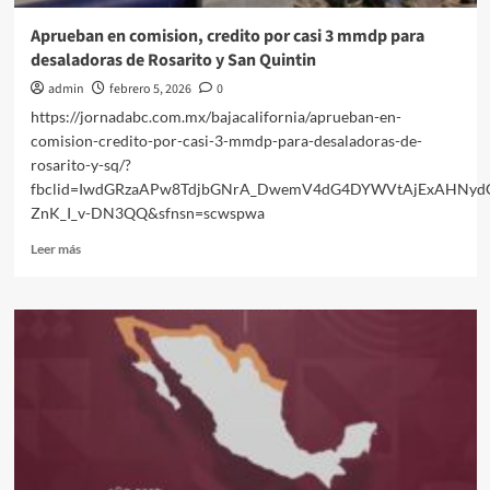
Aprueban en comision, credito por casi 3 mmdp para
desaladoras de Rosarito y San Quintin
admin
febrero 5, 2026
0
https://jornadabc.com.mx/bajacalifornia/aprueban-en-
comision-credito-por-casi-3-mmdp-para-desaladoras-de-
rosarito-y-sq/?
fbclid=IwdGRzaAPw8TdjbGNrA_DwemV4dG4DYWVtAjExAHNyd
ZnK_I_v-DN3QQ&sfnsn=scwspwa
Leer
Leer más
más
sobre
Aprueban
en
comision,
credito
por
casi
3
mmdp
para