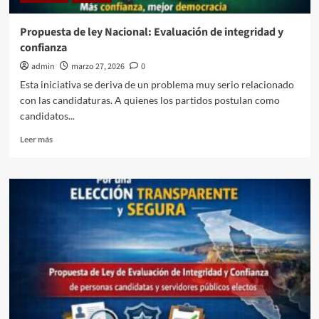
Propuesta de ley Nacional: Evaluación de integridad y
confianza
admin
marzo 27, 2026
0
Esta iniciativa se deriva de un problema muy serio relacionado
con las candidaturas. A quienes los partidos postulan como
candidatos...
Leer
Leer más
más
sobre
Propuesta
de
ley
Nacional:
Evaluación
de
integridad
y
confianza