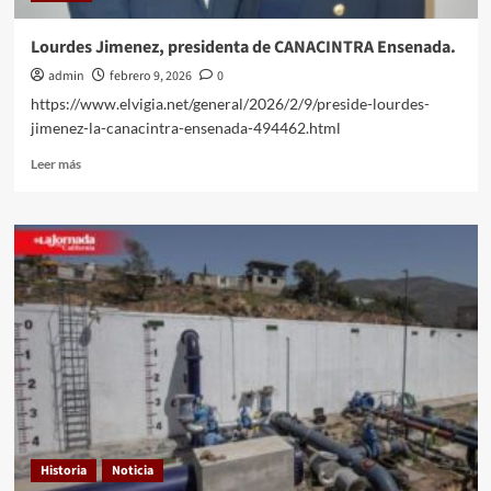
Lourdes Jimenez, presidenta de CANACINTRA Ensenada.
admin
febrero 9, 2026
0
https://www.elvigia.net/general/2026/2/9/preside-lourdes-
jimenez-la-canacintra-ensenada-494462.html
Leer
Leer más
más
sobre
Lourdes
Jimenez,
presidenta
de
CANACINTRA
Ensenada.
Historia
Noticia