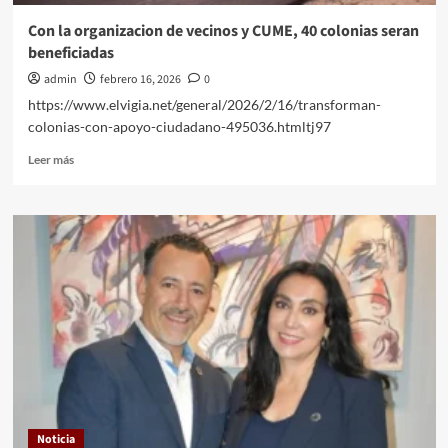
Congreso
de
Con la organizacion de vecinos y CUME, 40 colonias seran
la
beneficiadas
Unión.
admin
febrero 16, 2026
0
https://www.elvigia.net/general/2026/2/16/transforman-
colonias-con-apoyo-ciudadano-495036.htmltj97
Leer
Leer más
más
sobre
Con
la
organizacion
de
vecinos
y
CUME,
40
colonias
seran
beneficiadas
Noticia