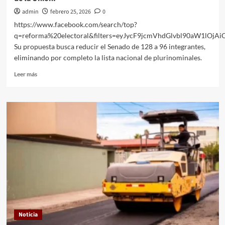
admin
febrero 25, 2026
0
https://www.facebook.com/search/top?
q=reforma%20electoral&filters=eyJycF9jcmVhdGlvbl90aW1l
Su propuesta busca reducir el Senado de 128 a 96 integrantes,
eliminando por completo la lista nacional de plurinominales.
Leer
Leer más
más
sobre
La
presidenta
Claudia
Sheinbaum
presentó
una
reforma
electoral
que
transformaría
la
estructura
Noticia
del