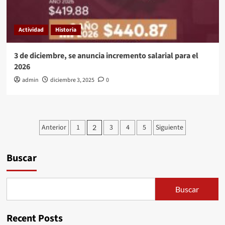
desaladoras
de
Rosarito
Actividad
Historia
y
San
Quintin
3 de diciembre, se anuncia incremento salarial para el
2026
admin
diciembre 3, 2025
0
Paginación
Anterior
1
3
4
5
Siguiente
2
de
entradas
Buscar
Buscar
Recent Posts