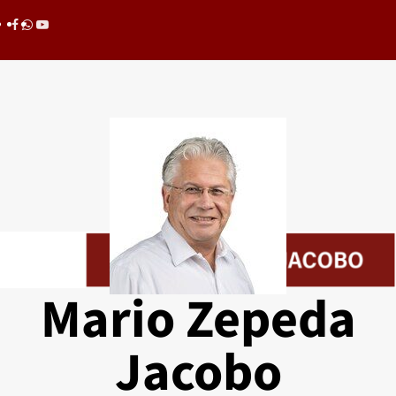
Saltar
Facebook
whatsapp
youtube
al
contenido
Mario Zepeda
Jacobo