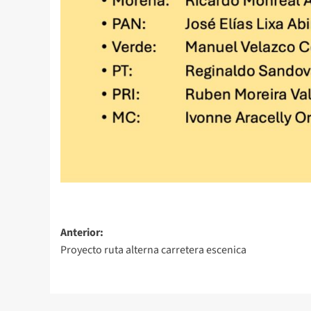
Navegación
Anterior:
Proyecto ruta alterna carretera escenica
de
entradas