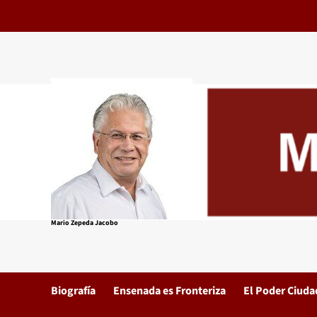
Saltar
al
contenido
Mario Zepeda Jacobo
Biografía
Ensenada es Fronteriza
El Poder Ciud