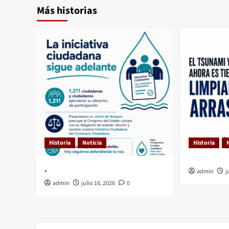
Más historias
Historia
Noticia
Historia
.
admin
j
admin
julio 16, 2026
0