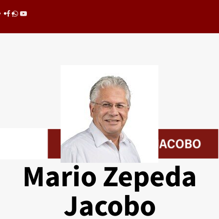
Saltar
Facebook
whatsapp
youtube
al
contenido
Mario Zepeda
Jacobo