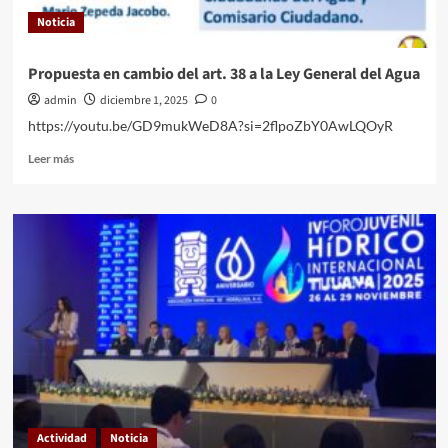
Noticia
Noticia
El nearshoring tan esperado
5
Propuesta en cambio del art. 38 a la Ley General del Agua
admin
diciembre 1, 2025
0
Noticia
https://youtu.be/GD9mukWeD8A?si=2flpoZbY0AwLQOyR
Un gran avance sobre la Iniciativa del Comisario
Ciudadano, las autoridades responsables
Leer
Leer más
deberán cumplir el procedimiento para atender
más
1
las iniciativas ciudadanas.
sobre
Propuesta
en
Historia
Noticia
cambio
.
del
art.
2
38
a
la
Ley
Historia
Noticia
General
3
del
Agua
Actividad
Noticia