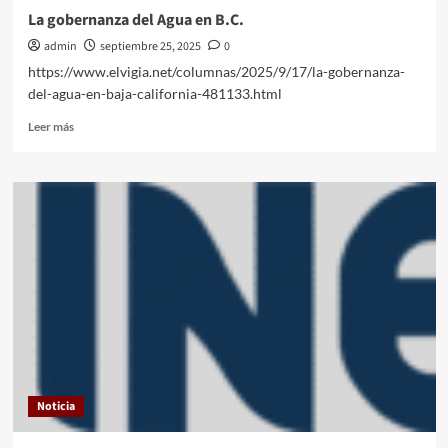
La gobernanza del Agua en B.C.
admin
septiembre 25, 2025
0
https://www.elvigia.net/columnas/2025/9/17/la-gobernanza-
del-agua-en-baja-california-481133.html
Leer
Leer más
más
sobre
La
gobernanza
del
Agua
en
B.C.
Noticia