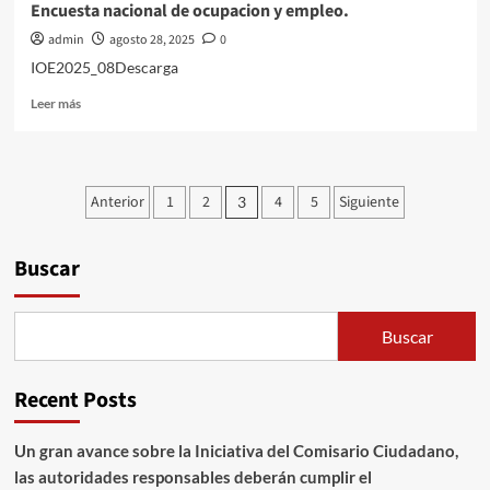
Encuesta nacional de ocupacion y empleo.
admin
agosto 28, 2025
0
IOE2025_08Descarga
Leer
Leer más
más
sobre
Encuesta
nacional
Paginación
Anterior
1
2
4
5
Siguiente
3
de
de
ocupacion
y
entradas
Buscar
empleo.
Buscar
Recent Posts
Un gran avance sobre la Iniciativa del Comisario Ciudadano,
las autoridades responsables deberán cumplir el