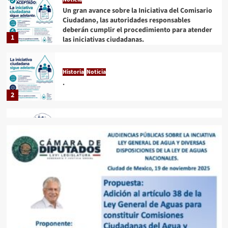
Un gran avance sobre la Iniciativa del Comisario
Ciudadano, las autoridades responsables
deberán cumplir el procedimiento para atender
1
las iniciativas ciudadanas.
Historia
Noticia
.
2
Blog
Historia
Noticia
3
Historia
Noticia
Uncategorized
Lo bueno, lo malo y lo feo. Mundial 2026
4