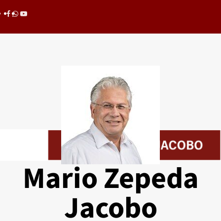
Saltar
Facebook
whatsapp
youtube
al
contenido
Mario Zepeda
Jacobo