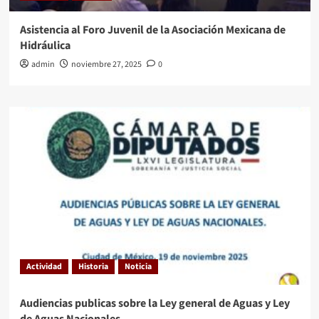
Historia
Noticia
Uncategorized
Asistencia al Foro Juvenil de la Asociación Mexicana de
Lo bueno, lo malo y lo feo. Mundial 2026
Hidráulica
4
admin
noviembre 27, 2025
0
Noticia
El nearshoring tan esperado
5
Actividad
Historia
Noticia
Audiencias publicas sobre la Ley general de Aguas y Ley